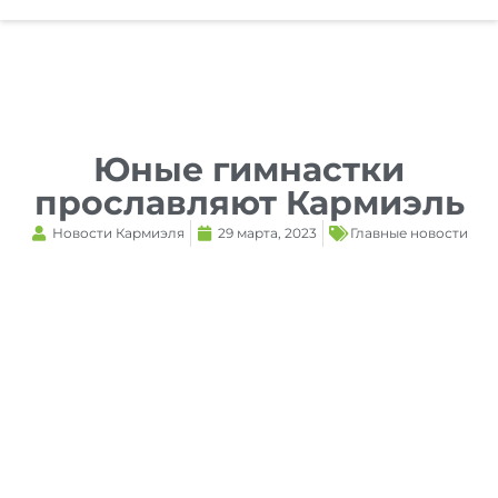
Reset
cached
all
options
Юные гимнастки
прославляют Кармиэль
Новости Кармиэля
29 марта, 2023
Главные новости