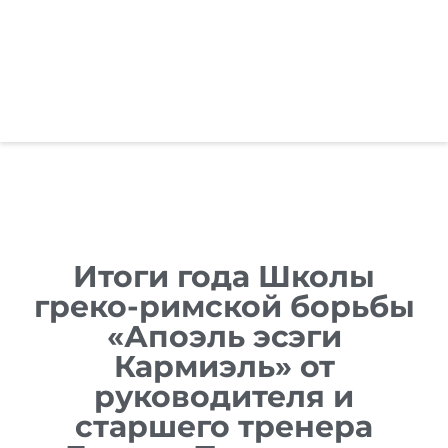
Reset
cached
all
options
Итоги года Школы
греко-римской борьбы
«Апоэль эсэги
Кармиэль» от
руководителя и
старшего тренера