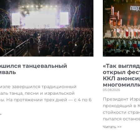
ршился танцевальный
«Так выгляд
иваль
открыл фес
ККЛ анонси
многомилл
иэле завершился традиционный
05.08.2026
аль танца, песни и израильской
Президент Изра
ры. На протяжении трех дней — с 4 по 6
проходящий в 
а
стойкости стран
>
пытался остано
Читать >>