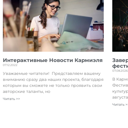
Интерактивные Новости Кармиэля
Заве
фест
07.12.2022
07.08.2026
Уважаемые читатели! Представляем вашему
В Карм
вниманию сразу два наших проекта, благодаря
Фестив
которым вы сможете не только проявить свои
культу
авторские таланты, но
август
Читать >>
Читать >