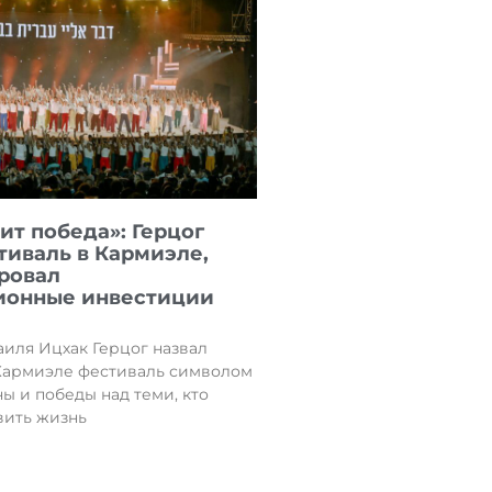
ит победа»: Герцог
тиваль в Кармиэле,
ровал
ионные инвестиции
иля Ицхак Герцог назвал
Кармиэле фестиваль символом
ы и победы над теми, кто
вить жизнь