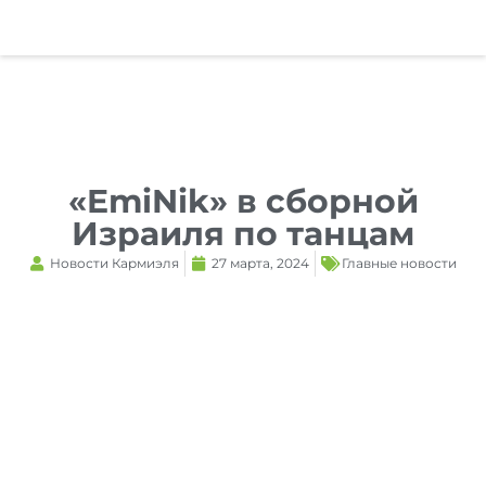
Reset
cached
all
options
«EmiNik» в сборной
Израиля по танцам
Новости Кармиэля
27 марта, 2024
Главные новости