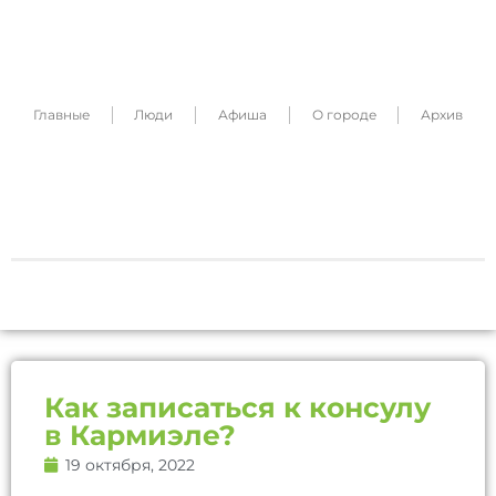
Reset
cached
all
options
Главные
Люди
Афиша
О городе
Архив
Как записаться к консулу
в Кармиэле?
19 октября, 2022