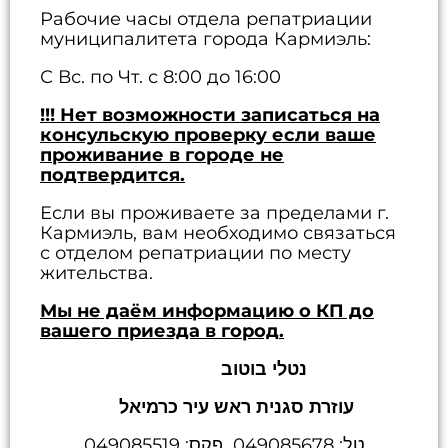
Рабочие часы отдела репатриации
муниципалитета города Кармиэль:
С Вс. по Чт. с 8:00 до 16:00
!!! Нет возможности записаться на
консульскую проверку если ваше
проживание в городе не
подтвердится.
Если вы проживаете за пределами г.
Кармиэль, вам необходимо связаться
с отделом репатриации по месту
жительства.
Мы не даём информацию о КП до
вашего приезда в город
.
נטלי בוטוב
עוזרת סגנית ראש עיר כרמיאל
טל: 049085678 פקס: 049085519