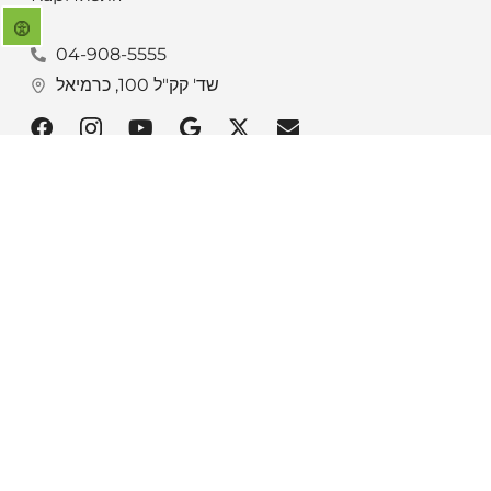
04-908-5555
שד' קק"ל 100, כרמיאל
Карта сайта
Полезные
ссылки
Главные новости
Программа
Люди Кармиэля
реновации
Афиша
Экстренная
Архив газеты
помощь
Контакты
Ишур тошав
редакции
My Visit
Сайт
муниципалитета
✡