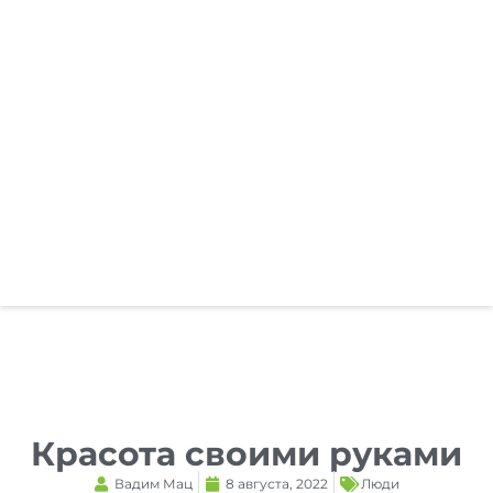
Reset
cached
all
options
Красота своими руками
Вадим Мац
8 августа, 2022
Люди