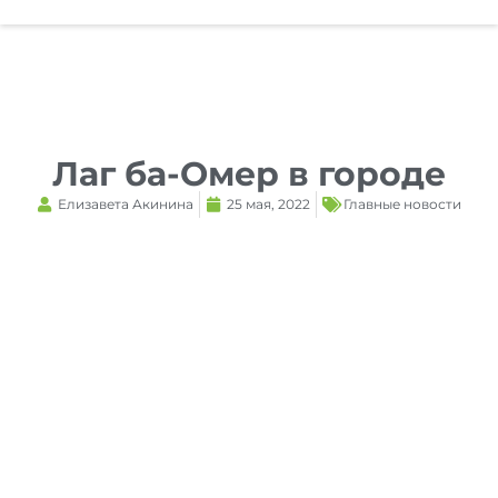
Reset
cached
all
options
Лаг ба-Омер в городе
Елизавета Акинина
25 мая, 2022
Главные новости