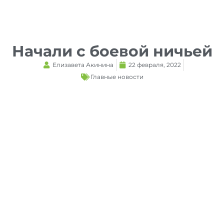
Reset
cached
all
options
Начали с боевой ничьей
Елизавета Акинина
22 февраля, 2022
Главные новости