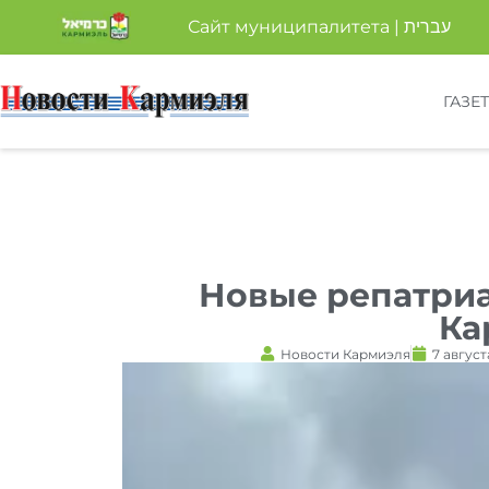
Сайт муниципалитета | עברית
ГАЗЕ
Новые репатриа
Ка
Новости Кармиэля
7 август