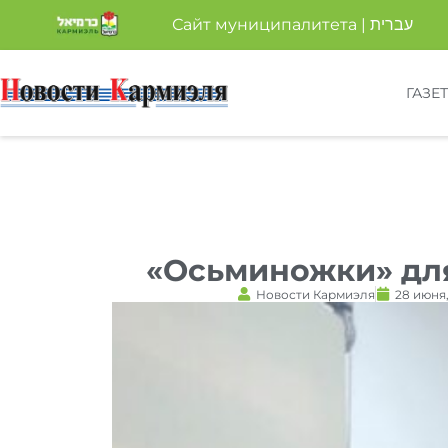
Сайт муниципалитета | עברית
ГАЗЕ
«Осьминожки» дл
Новости Кармиэля
28 июня