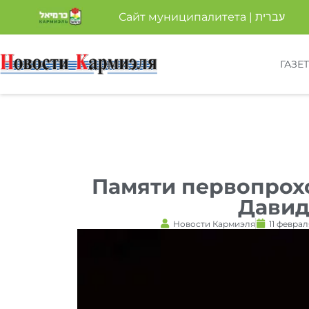
Сайт муниципалитета | עברית
ГАЗЕ
Памяти первопрох
Давид
Новости Кармиэля
11 феврал