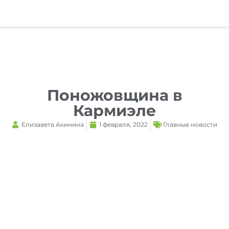
Reset
cached
all
options
Поножовщина в
Кармиэле
Елизавета Акинина
1 февраля, 2022
Главные новости