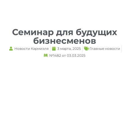
Reset
cached
all
options
Семинар для будущих
бизнесменов
Новости Кармиэля
3 марта, 2025
Главные новости
№1482 от 03.03.2025