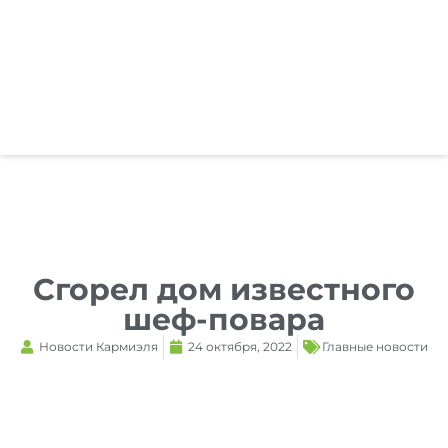
Reset
cached
all
options
Сгорел дом известного
шеф-повара
Новости Кармиэля
24 октября, 2022
Главные новости