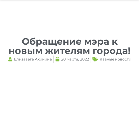
Reset
cached
all
options
Обращение мэра к
новым жителям города!
Елизавета Акинина
20 марта, 2022
Главные новости