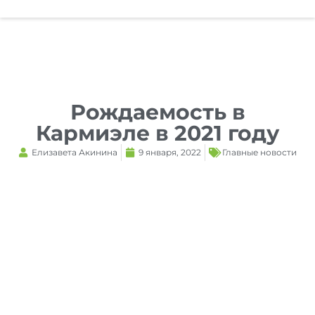
Reset
cached
all
options
Рождаемость в
Кармиэле в 2021 году
Елизавета Акинина
9 января, 2022
Главные новости