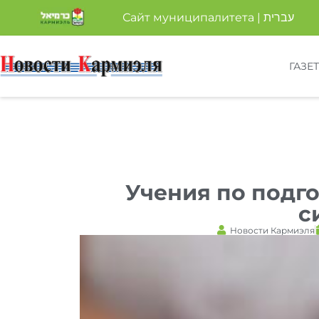
Сайт муниципалитета | עברית
ГАЗЕ
Учения по подг
с
Новости Кармиэля