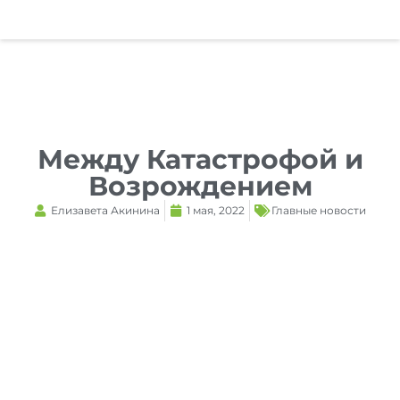
Reset
cached
all
options
Между Катастрофой и
Возрождением
Елизавета Акинина
1 мая, 2022
Главные новости