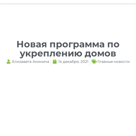
Reset
cached
all
options
Новая программа по
укреплению домов
Елизавета Акинина
14 декабря, 2021
Главные новости